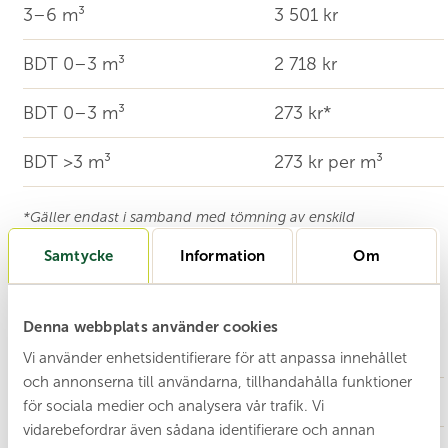
3–6 m³
3 501 kr
BDT 0–3 m³
2 718 kr
BDT 0–3 m³
273 kr*
BDT >3 m³
273 kr per m³
*Gäller endast i samband med tömning av enskild
avloppsanläggning.
Samtycke
Information
Om
**Gäller minireningsverk och slamnedbrytare.
Jourtömning och övriga tillägg
Denna webbplats använder cookies
Tjänst
Vi använder enhetsidentifierare för att anpassa innehållet
och annonserna till användarna, tillhandahålla funktioner
Jourtömning inom 8 timmar
för sociala medier och analysera vår trafik. Vi
vidarebefordrar även sådana identifierare och annan