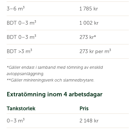
3–6 m³
1 785 kr
BDT 0–3 m³
1 002 kr
BDT 0–3 m³
273 kr*
BDT >3 m³
273 kr per m³
*Gäller endast i samband med tömning av enskild
avloppsanläggning.
**Gäller minireningsverk och slamnedbrytare.
Extratömning inom 4 arbetsdagar
Tankstorlek
Pris
0–3 m³
2 148 kr