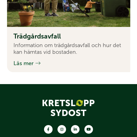
Träd­gårds­avfall
Information om trädgårdsavfall och hur det
kan hämtas vid bostaden.
Läs mer
Facebook
Instagram
LinkedIn
Youtube