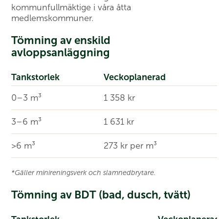
kommunfullmäktige i våra åtta
medlemskommuner.
Tömning av enskild
avloppsanläggning
Tankstorlek
Veckoplanerad
0–3 m³
1 358 kr
3–6 m³
1 631 kr
>6 m³
273 kr per m³
*Gäller minireningsverk och slamnedbrytare.
Tömning av BDT (bad, dusch, tvätt)