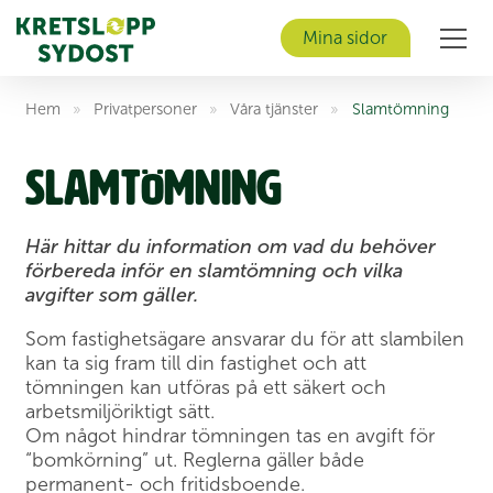
Mina sidor
Men
Hem
»
Privat­personer
»
Våra tjänster
»
Slam­tömning
Slam­tömning
Här hittar du information om vad du behöver
förbereda inför en slamtömning och vilka
avgifter som gäller.
Som fastighetsägare ansvarar du för att slambilen
kan ta sig fram till din fastighet och att
tömningen kan utföras på ett säkert och
arbetsmiljöriktigt sätt.
Om något hindrar tömningen tas en avgift för
“bomkörning” ut. Reglerna gäller både
permanent- och fritidsboende.