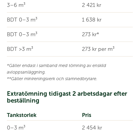
3–6 m³
2 421 kr
BDT 0–3 m³
1 638 kr
BDT 0–3 m³
273 kr*
BDT >3 m³
273 kr per m³
*Gäller endast i samband med tömning av enskild
avloppsanläggning.
**Gäller minireningsverk och slamnedbrytare.
Extratömning tidigast 2 arbetsdagar efter
beställning
Tankstorlek
Pris
0–3 m³
2 454 kr