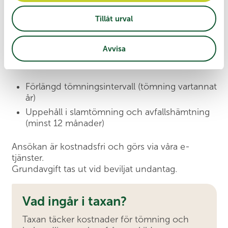
kontaktar vår entreprenör Värends Miljö:
Jourtelefon:
0470-78 88 48
Tillåt urval
Undantag
Avvisa
Du kan ansöka för:
Förlängd tömningsintervall (tömning vartannat
år)
Uppehåll i slamtömning och avfallshämtning
(minst 12 månader)
Ansökan är kostnadsfri och görs via våra e-
tjänster.
Grundavgift tas ut vid beviljat undantag.
Vad ingår i taxan?
Taxan täcker kostnader för tömning och