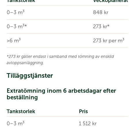
Tankstorlek
Veckoplanera
0–3 m³
848 kr
0–3 m³*
273 kr*
>6 m³
273 kr per m³
*273 kr gäller endast i samband med tömning av enskild
avloppsanläggning.
Tilläggstjänster
Extratömning inom 6 arbetsdagar efter
beställning
Tankstorlek
Pris
0–3 m³
1 512 kr