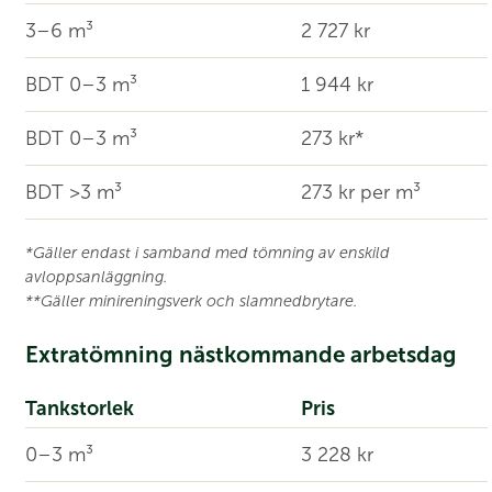
3–6 m³
2 727 kr
BDT 0–3 m³
1 944 kr
BDT 0–3 m³
273 kr*
BDT >3 m³
273 kr per m³
*Gäller endast i samband med tömning av enskild
avloppsanläggning.
**Gäller minireningsverk och slamnedbrytare.
Extratömning nästkommande arbetsdag
Tankstorlek
Pris
0–3 m³
3 228 kr